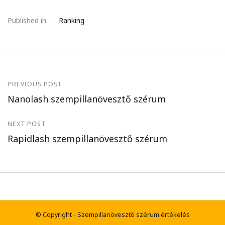
l
é
Published in
Ranking
s
PREVIOUS POST
Nanolash szempillanövesztő szérum
NEXT POST
Rapidlash szempillanövesztő szérum
© Copyright - Szempillanövesztő szérum értékelés