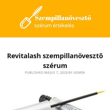
S
z
e
m
p
i
l
Revitalash szempillanövesztő
l
szérum
a
PUBLISHED MÁJUS 7, 2020 BY ADMIN
n
ö
v
e
s